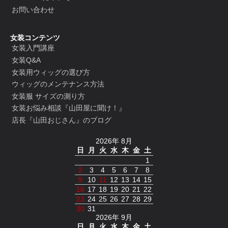
お問い合わせ
女装コンテンツ
女装入門講座
女装Q&A
女装用ウィッグの選び方
ウィッグのメンテナンス方法
女装服 サイズの測り方
女装お悩み相談『山田屋に聞け！』
店長『山田おじさん』のブログ
2026年 8月
日
月
火
水
木
金
土
1
2
3
4
5
6
7
8
9
10
11
12
13
14
15
16
17
18
19
20
21
22
23
24
25
26
27
28
29
30
31
2026年 9月
日
月
火
水
木
金
土