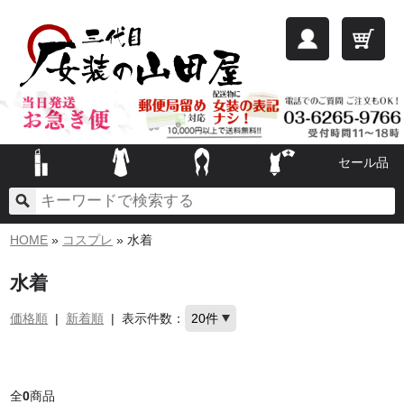
セール品
HOME
»
コスプレ
» 水着
水着
価格順
|
新着順
|
表示件数：
全
0
商品