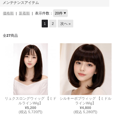
メンテナンスアイテム
価格順
|
新着順
|
表示件数：
1
2
次へ »
全
27
商品
リュクスロングウィッグ 【ミド
シルキーボブウィッグ 【ミドル
ルラインWig】
ラインWig】
¥5,200
¥4,800
(税込 5,720円)
(税込 5,280円)