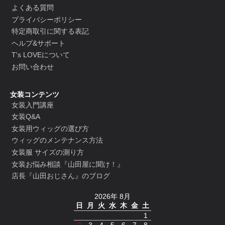
よくある質問
プライバシーポリシー
特定商取引に関する表記
ヘルプ&サポート
T's LOVEについて
お問い合わせ
女装コンテンツ
女装入門講座
女装Q&A
女装用ウィッグの選び方
ウィッグのメンテナンス方法
女装服 サイズの測り方
女装お悩み相談『山田屋に聞け！』
店長『山田おじさん』のブログ
2026年 8月
日
月
火
水
木
金
土
1
2
3
4
5
6
7
8