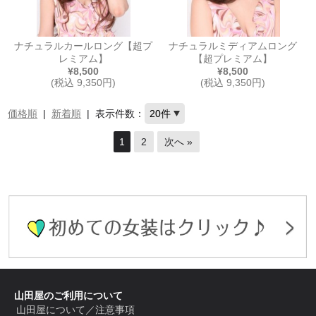
ナチュラルカールロング【超プ
ナチュラルミディアムロング
レミアム】
【超プレミアム】
¥8,500
¥8,500
(税込 9,350円)
(税込 9,350円)
価格順
|
新着順
|
表示件数：
1
2
次へ »
山田屋のご利用について
山田屋について／注意事項