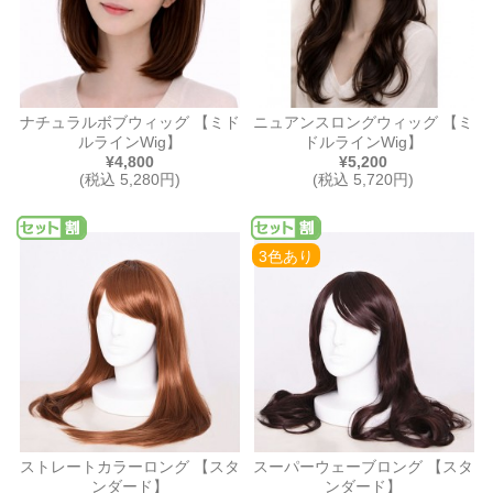
ナチュラルボブウィッグ 【ミド
ニュアンスロングウィッグ 【ミ
ルラインWig】
ドルラインWig】
¥4,800
¥5,200
(税込 5,280円)
(税込 5,720円)
3色あり
ストレートカラーロング 【スタ
スーパーウェーブロング 【スタ
ンダード】
ンダード】