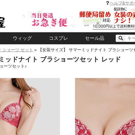
て、すぐ可愛い。-
ンズブラセット
ン】
イコン】
ヘルプ&サポ
ン
ウィッグ
コスプレ
セール品
ラ ショーツ セット
» 【女装サイズ】 サマーミッドナイト ブラショーツ
商品
パック
コーデ
り即納!!-
ト
クス
テム
お悩み解決メイクセット
化粧下地
ファンデーション
ヒゲ隠し・コンシーラー
メイクスポンジ・ブラシ
つけまつげ
眉つぶし
アイブロウ
アイシャドウ
アイライナー
マスカラ
二重まぶた化粧品
チーク
その他
クレンジング(化粧落とし)
洗顔料・パック
化粧水
DULA プレミアムウィッグ
ミドルラインWig -さっと被っ
スタンダードウィッグ
ロング
ミディアム
ショート
メンテナンスアイテム
パンプス
ローファー
靴小物・アクセサリー
【可愛いデザイン】 Aカップのメ
ブラ ショーツ セット
ブラパッド・シリコン疑似乳房
補整下着
キャミソール
その他
超伸縮パンスト
JK制服アイテム
ドレス
メイド ロリータ
アニメ・その他
セット割対象商品 【緑のア
セット割対象商品 【ピンク
コルセッ
お尻パッ
その他
ミッドナイト ブラショーツセット レッド
て、すぐ可愛い。-
ンズブラセット
ン】
イコン】
ョーツセット♪