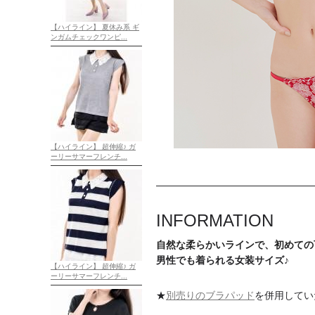
【ハイライン】 夏休み系 ギ
ンガムチェックワンピ...
【ハイライン】 超伸縮♪ ガ
ーリーサマーフレンチ...
INFORMATION
自然な柔らかいラインで、初めての
男性でも着られる女装サイズ♪
【ハイライン】 超伸縮♪ ガ
ーリーサマーフレンチ...
★
別売りのブラパッド
を併用してい