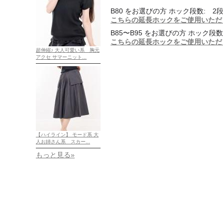
B80 をお選びの方 ホック段数: 2
こちらの延長ホックをご使用いただ
B85〜B95 をお選びの方 ホック段数
こちらの延長ホックをご使用いただ
超伸縮♪ 大人可愛い系 胸元
アクセ サマーニット...
【ハイライン】 モード系 大
人お姉さん系 スカー...
もっと見る»