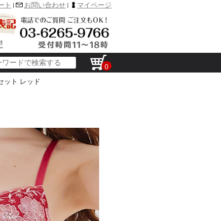
ート
お問い合わせ
マイページ
|
|
0
セット レッド
イコ
のア
ト・ウエストニッパー
ド入りショーツ