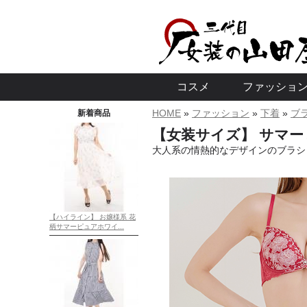
コスメ
ファッショ
HOME
»
ファッション
»
下着
»
ブ
新着商品
メイクセット
ベースメイク・ファンデ
アイメイク
フェイスカラー
スキンケア・クレンジング
リップ
化粧直し
ネイル・除毛
その他
お洋服 全ての
お任せコーデ
ファッション
長袖お洋服
トップス
ボトムス
ワンピース
アウター
靴 -国内倉庫よ
下着
タイツ パンス
ニーハイソッ
アクセサリー
女装便利アイ
【女装サイズ】 サマー
大人系の情熱的なデザインのブラシ
【ハイライン】 お嬢様系 花
柄サマーピュアホワイ...