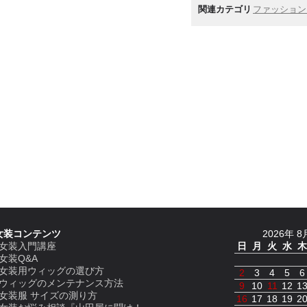
関連カテゴリ
ファッショ
女装コンテンツ
2026年 8
女装入門講座
日
月
火
水
木
女装Q&A
女装用ウィッグの選び方
2
3
4
5
6
ウィッグのメンテナンス方法
9
10
11
12
1
女装服 サイズの測り方
16
17
18
19
2