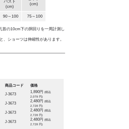
バスト
(cm)
(cm)
90～100
75～100
首の10cm下の胴回りを一周計測し
部と、ショーツは伸縮性があります。
商品コード
価格
1,890円
(税込
J-3673
2,079 円)
2,480円
(税込
J-3673
2,728 円)
2,480円
(税込
J-3673
2,728 円)
2,480円
(税込
J-3673
2,728 円)