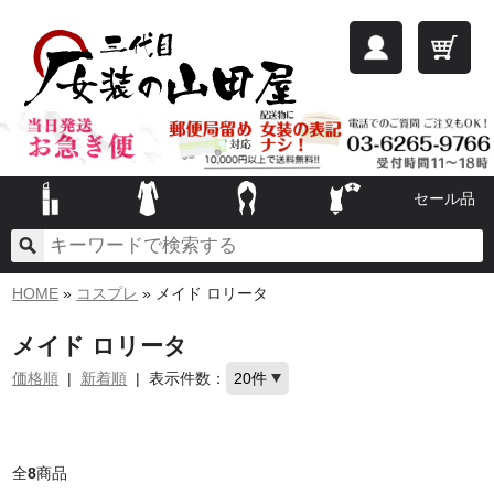
セール品
HOME
»
コスプレ
» メイド ロリータ
メイド ロリータ
価格順
|
新着順
|
表示件数：
全
8
商品