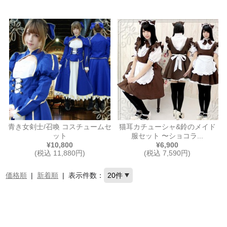
青き女剣士/召喚 コスチュームセ
猫耳カチューシャ&鈴のメイド
ット
服セット 〜ショコラ...
¥10,800
¥6,900
(税込 11,880円)
(税込 7,590円)
価格順
|
新着順
|
表示件数：