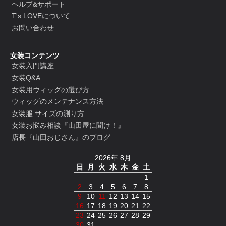
ヘルプ&サポート
T's LOVEについて
お問い合わせ
女装コンテンツ
女装入門講座
女装Q&A
女装用ウィッグの選び方
ウィッグのメンテナンス方法
女装服 サイズの測り方
女装お悩み相談『山田屋に聞け！』
店長『山田おじさん』のブログ
2026年 8月
日
月
火
水
木
金
土
1
2
3
4
5
6
7
8
9
10
11
12
13
14
15
16
17
18
19
20
21
22
23
24
25
26
27
28
29
30
31