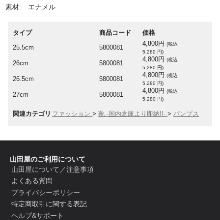
素材: エナメル
タイプ
商品コード
価格
4,800円
(税込
25.5cm
5800081
5,280 円)
4,800円
(税込
26cm
5800081
5,280 円)
4,800円
(税込
26.5cm
5800081
5,280 円)
4,800円
(税込
27cm
5800081
5,280 円)
関連カテゴリ
ファッション
>
靴 -国内倉庫より即納!!-
>
パンプス
山田屋のご利用について
山田屋について／注意事項
よくある質問
プライバシーポリシー
特定商取引に関する表記
ヘルプ&サポート