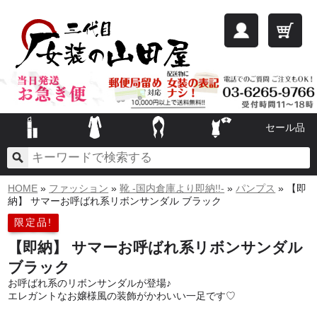
セール品
HOME
»
ファッション
»
靴 -国内倉庫より即納!!-
»
パンプス
» 【即
納】 サマーお呼ばれ系リボンサンダル ブラック
限定品!
【即納】 サマーお呼ばれ系リボンサンダル
ブラック
お呼ばれ系のリボンサンダルが登場♪
エレガントなお嬢様風の装飾がかわいい一足です♡