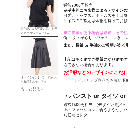
通常7000円相当
※基本的にお客様によるデザインの
可愛いトップスとボトムスを山田屋
サイズのご指定は余裕を持ってお願
超伸縮♪ 大人可愛い系 胸元
※ご要望がある場合は別途「その他
アクセ サマーニット...
例:「女の子らしいフェミニン系 
また、長袖 or 半袖のご希望があ
上記はあくまでご要望になりますの
応できない場合があります。
お洋服などのデザインにこだわ
【ハイライン】 モード系 大
→
ラインナップ商品
をお買い求
人お姉さん系 スカー...
もっと見る»
・パンスト or タイツ o
通常1500円相当 (デザイン選択不
上のファッションに合うような、パンス
お任せセレクト