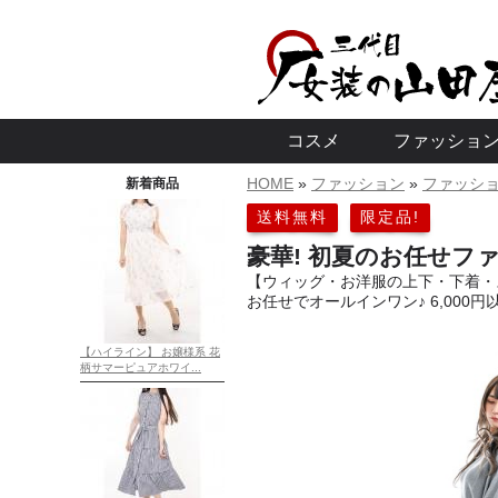
コスメ
ファッショ
HOME
»
ファッション
»
ファッシ
新着商品
メイクセット
ベースメイク・ファンデ
アイメイク
フェイスカラー
スキンケア・クレンジング
リップ
化粧直し
ネイル・除毛
その他
お洋服 全ての
お任せコーデ
ファッション
長袖お洋服
トップス
ボトムス
ワンピース
アウター
靴 -国内倉庫よ
下着
タイツ パンス
ニーハイソッ
アクセサリー
女装便利アイ
送料無料
限定品!
豪華! 初夏のお任せフ
【ウィッグ・お洋服の上下・下着・
お任せでオールインワン♪ 6,000
【ハイライン】 お嬢様系 花
柄サマーピュアホワイ...