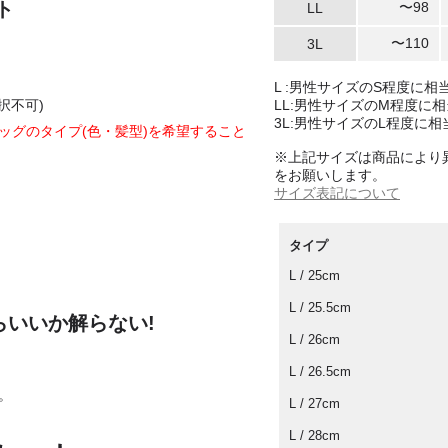
ト
〜98
LL
〜110
3L
L :男性サイズのS程度に相
択不可)
LL:男性サイズのM程度に相
3L:男性サイズのL程度に相
ッグのタイプ(色・髪型)を希望すること
※上記サイズは商品により
をお願いします。
サイズ表記について
タイプ
L / 25cm
L / 25.5cm
らいいか解らない!
L / 26cm
L / 26.5cm
。
L / 27cm
L / 28cm