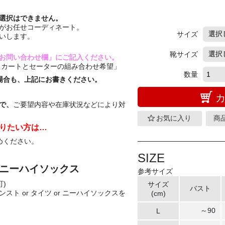
選択はできません。
がお任せコーディネート。
サイズ
いします。
靴サイズ
お問い合わせ欄」にご記入ください。
スカートとセーターの組み合わせ希望」
数量
る場合も、上記にお書きください。
で、
ご要望内容や在庫状況などにより対
お気に入り
商
りたい方は…
めください。
SIZE
r ニーハイソックス
参考サイズ
可)
サイズ
バスト
ト or タイツ or ニーハイソックスを
(cm)
～90
L