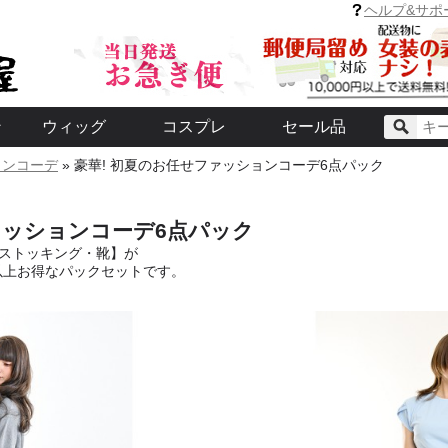
て、すぐ可愛い。-
ンズブラセット
ン】
イコン】
ヘルプ&サポ
ン
ウィッグ
コスプレ
セール品
ョンコーデ
» 豪華! 初夏のお任せファッションコーデ6点パック
商品
パック
コーデ
り即納!!-
ト
クス
テム
お悩み解決メイクセット
化粧下地
ファンデーション
ヒゲ隠し・コンシーラー
メイクスポンジ・ブラシ
つけまつげ
眉つぶし
アイブロウ
アイシャドウ
アイライナー
マスカラ
二重まぶた化粧品
チーク
その他
クレンジング(化粧落とし)
洗顔料・パック
化粧水
DULA プレミアムウィッグ
ミドルラインWig -さっと被っ
スタンダードウィッグ
ロング
ミディアム
ショート
メンテナンスアイテム
パンプス
ローファー
靴小物・アクセサリー
【可愛いデザイン】 Aカップのメ
ブラ ショーツ セット
ブラパッド・シリコン疑似乳房
補整下着
キャミソール
その他
超伸縮パンスト
JK制服アイテム
ドレス
メイド ロリータ
アニメ・その他
セット割対象商品 【緑のア
セット割対象商品 【ピンク
コルセッ
お尻パッ
その他
て、すぐ可愛い。-
ンズブラセット
ン】
イコン】
ァッションコーデ6点パック
ストッキング・靴】が
円以上お得なパックセットです。