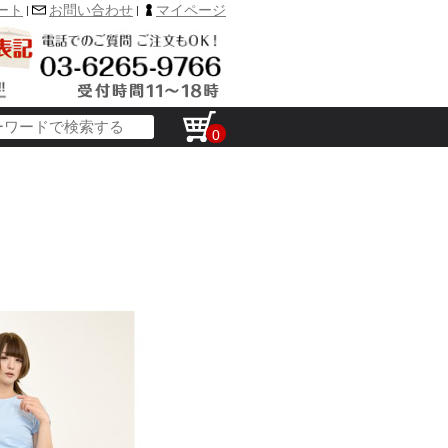
ート
お問い合わせ
マイページ
|
|
0
イコ
のア
ト・ウエストニッパー
ド入りショーツ