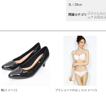
3L / 29cm
ファッショ
関連カテゴリ
ン
>
お任せ
靴(イメージ)
ブラショーツのセット(イメージ)